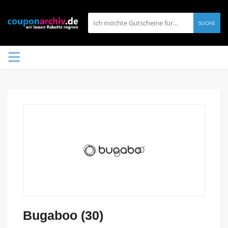
SUCHE
Bugaboo (30)