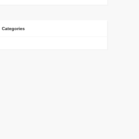
Categories