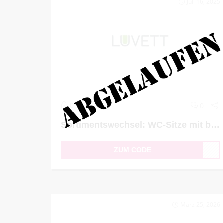
Juli 16, 2025
0
0
Sortimentswechsel: WC-Sitze mit bis zu 39% Rabatt
ZUM CODE
März 25, 2026