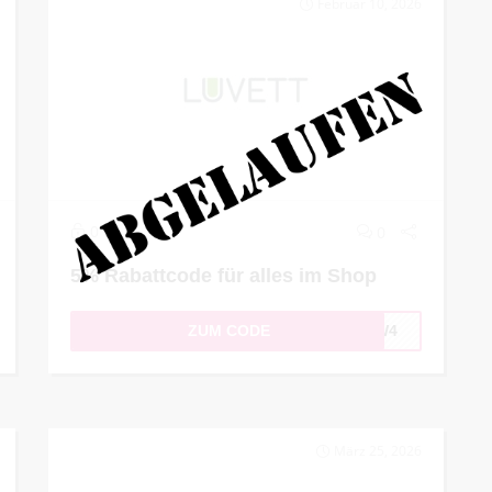
Februar 10, 2026
0
0
5% Rabattcode für alles im Shop
ZUM CODE
36W4
März 25, 2026