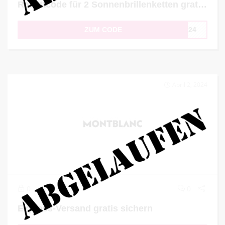
Rabattcode für 2 Sonnenbrillenketten gratis zur Bestellung
ZUM CODE
2024
April 2, 2024
0
0
Express-Versand gratis sichern