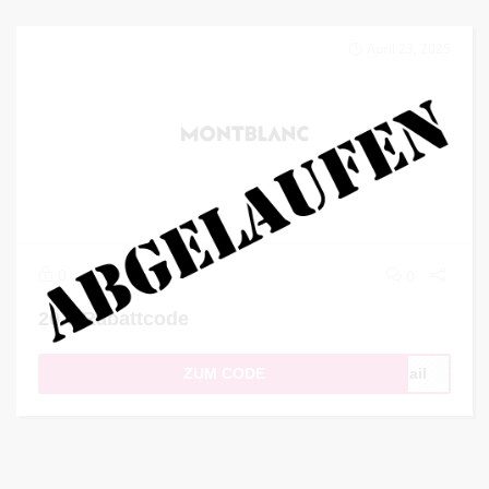
April 23, 2025
0
0
20 € Rabattcode
ZUM CODE
Mail