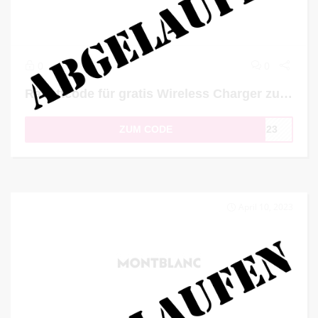
0
0
Rabattcode für gratis Wireless Charger zum Einkauf
ZUM CODE
2023
April 10, 2023