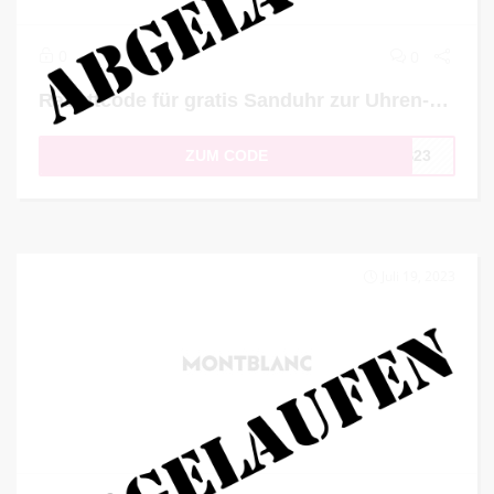
0
0
Rabattcode für gratis Sanduhr zur Uhren-Bestellung
ZUM CODE
SS23
Juli 19, 2023