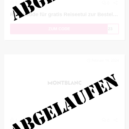
1
0
Rabattcode für gratis Reiseetui zur Bestellung von Taschen und Lederwaren
ZUM CODE
2023
Februar 16, 2024
1
0