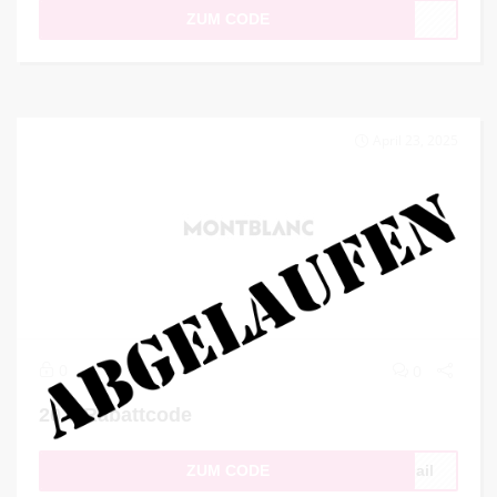
ZUM CODE
April 23, 2025
0
0
20 € Rabattcode
ZUM CODE
Mail