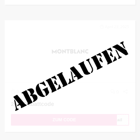
April 23, 2025
0
0
20 € Rabattcode
ZUM CODE
Mail