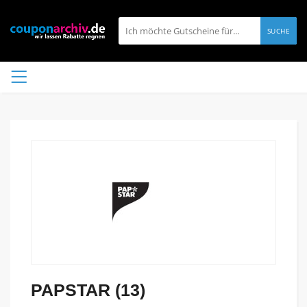
SUCHE
PAPSTAR (13)