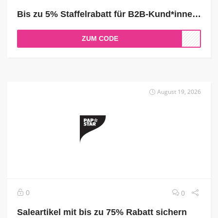
Bis zu 5% Staffelrabatt für B2B-Kund*innen sichern
ZUM CODE
August 19, 2026
0
0
Saleartikel mit bis zu 75% Rabatt sichern