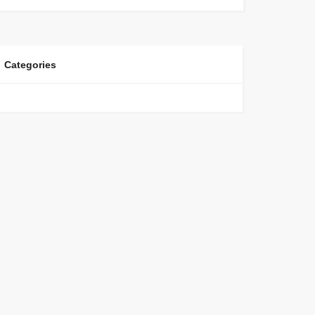
Categories