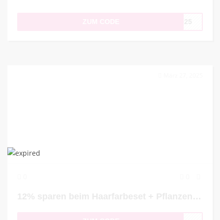
ZUM CODE
KO25
März 27, 2025
0
0
12% sparen beim Haarfarbeset + Pflanzenhaarfarbe geschenkt