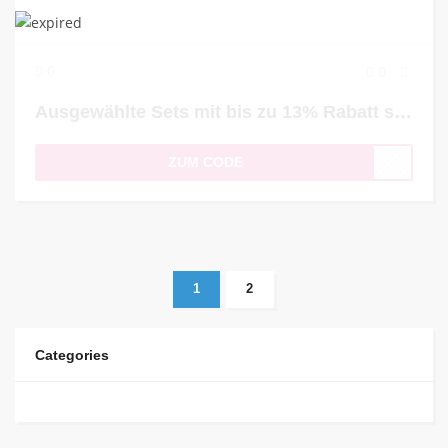
0
0
Ausgewählte Sets mit bis zu 13% Rabatt sichern
ZUM CODE
1
2
Categories