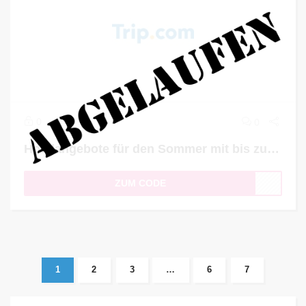
0
0
Hotelangebote für den Sommer mit bis zu 11% Rabatt
ZUM CODE
1
2
3
…
6
7