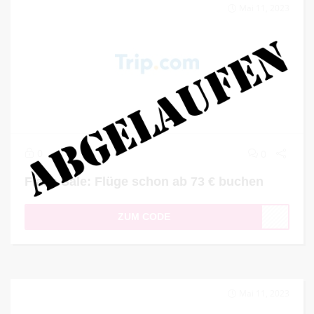
Mai 11, 2023
0
0
Flash Sale: Flüge schon ab 73 € buchen
ZUM CODE
Mai 11, 2023