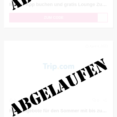
Mit der App buchen und gratis Lounge Zugang sichern
ZUM CODE
April 4, 2023
0
0
Hotelangebote für den Sommer mit bis zu 43% Rabatt