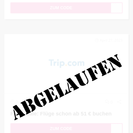
ZUM CODE
April 27, 2023
0
0
Flash Sale: Flüge schon ab 51 € buchen
ZUM CODE