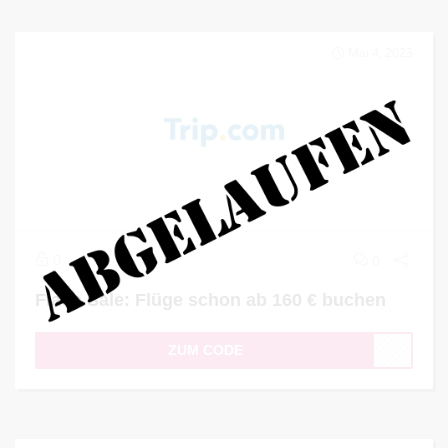
Mai 4, 2023
0
0
Flash Sale: Flüge schon ab 160 € buchen
ZUM CODE