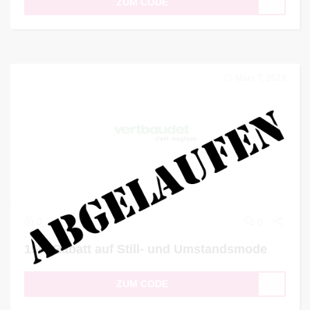
ZUM CODE
März 7, 2023
0
0
15% Rabatt auf Still- und Umstandsmode
ZUM CODE