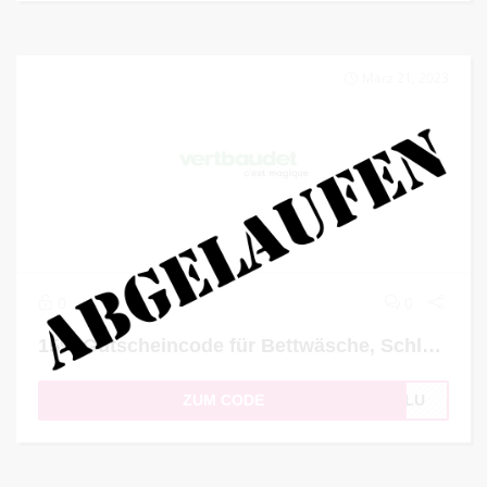
März 21, 2023
0
0
15% Gutscheincode für Bettwäsche, Schlafsäcke und Bettwaren
ZUM CODE
LILU