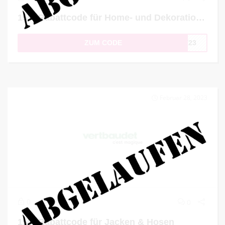
15% Rabattcode für Home- und Dekorationsartikel
ZUM CODE
ZY23
Februar 28, 2023
0
0
15% Rabattcode für Jacken & Hosen