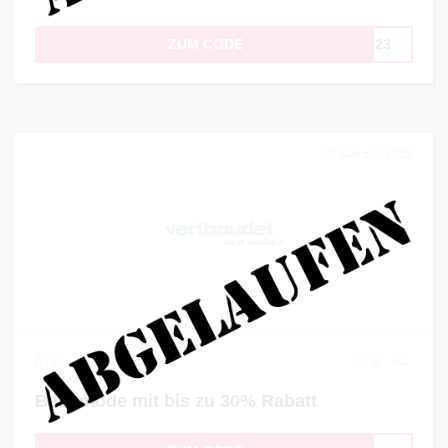
ZUM CODE
JA23
März 7, 2023
0
0
Babymode mit bis zu 30% Rabatt