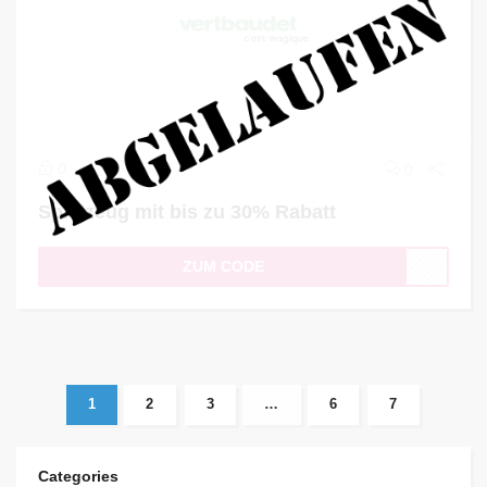
0
0
Spielzeug mit bis zu 30% Rabatt
ZUM CODE
1
2
3
…
6
7
Categories