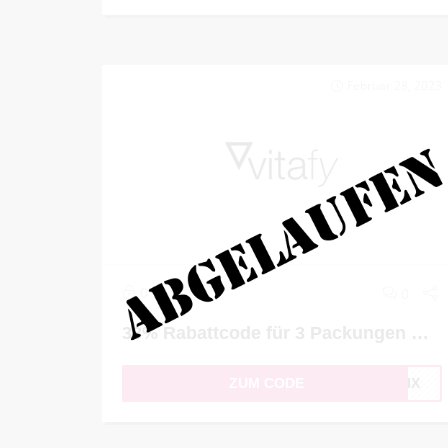
Februar 28, 2023
0
0
38% Rabattcode für 3 Packungen Clif Bar Mixed Box
ZUM CODE
FMIX