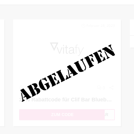
Februar 28, 2023
0
0
20% Rabattcode für Clif Bar Blueberry Crisp (12 x 68g)
ZUM CODE
FBAR