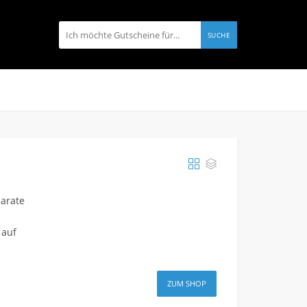
SUCHE
parate
 auf
ZUM SHOP