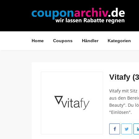
Home
Coupons
Händler
Kategorien
Vitafy (3
Vitafy mit Si
aus den Berei
Beauty". Du l
"Einlösen".