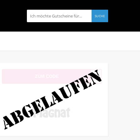
SUCHE
ZUM CODE
87ox