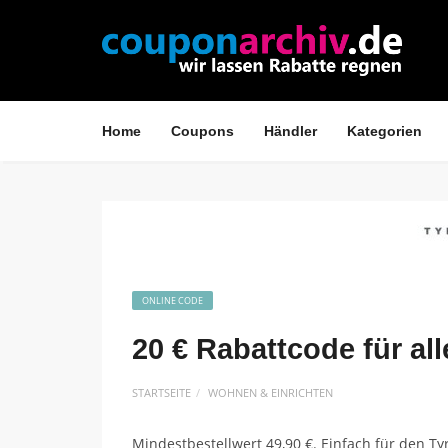
Home
Coupons
Händler
Kategorien
ONLINE CODE
20 € Rabattcode für all
STARTSEITE
WOHNEN & EINRICHTEN
Mindestbestellwert 49,90 €. Einfach für den T