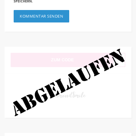
SPEICHERN.
ZUM CODE
en20