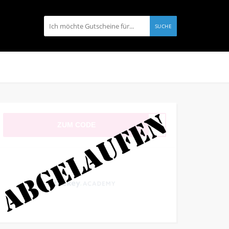
SUCHE
ZUM CODE
ch23