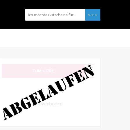
SUCHE
ZUM CODE
F10%