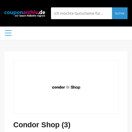
SUCHE
Condor Shop (3)