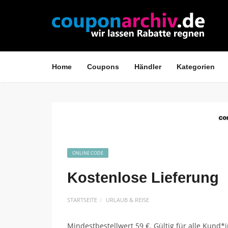
Home
Coupons
Händler
Kategorien
ONLINE CODE
Kostenlose Lieferung
STARTSEITE
URLAUB & REISE
Mindestbestellwert 59 €. Gültig für alle Kund