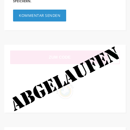
SPEICHERN.
ZUM CODE
ld11